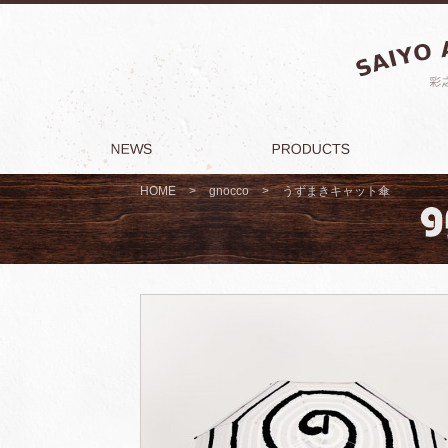
HOME
>
gnocco
>
うずまきキャット傘