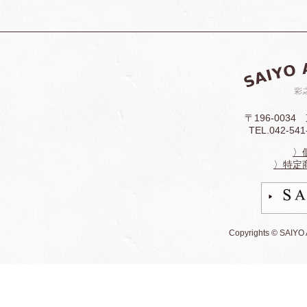
〒196-003
TEL.042-541
〉
〉特定
Copyrights © SAIYO AK